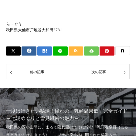
ら・ぐう
秋田県大仙市戸地谷大和田378-1
前の記事
次の記事
一度は行きたい秘湯！憧れの「乳頭温泉郷」完全ガイド
～七湯めぐりと雪見風呂の魅力～