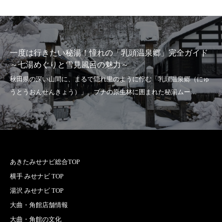
一度は行きたい秘湯！憧れの「乳頭温泉郷」完全ガイド
～七湯めぐりと雪見風呂の魅力～
あきたみせナビ総合TOP
横手 みせナビ TOP
湯沢 みせナビ TOP
大曲・角館店舗情報
大曲・角館の文化