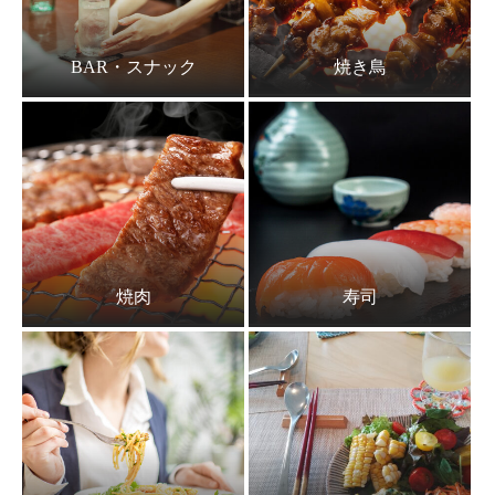
BAR・スナック
焼き鳥
焼肉
寿司