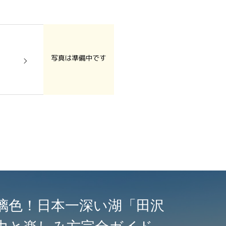
璃色！日本一深い湖「田沢