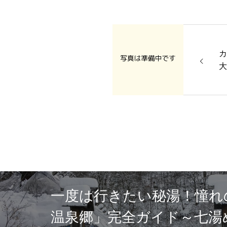
カ
大
一度は行きたい秘湯！憧れ
温泉郷」完全ガイド～七湯