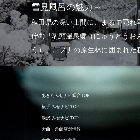
雪見風呂の魅力～
秋田県の深い山間に、まるで隠れ
佇む「乳頭温泉郷（にゅうとうお
う）」。ブナの原生林に囲まれた
点のこの地には、…
あきたみせナビ総合TOP
横手 みせナビ TOP
湯沢 みせナビ TOP
大曲・角館店舗情報