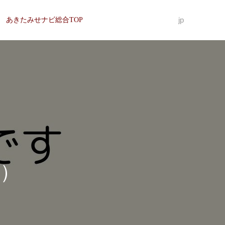
jp
あきたみせナビ総合TOP
）