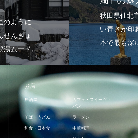
湖」の魅
秋田県仙北
里のように
い青さが印
んせんきょ
本で最も深
秘湯ムード満
美しさと「
お店
居酒屋
カフェ・スイーツ・
パン
そば・うどん
ラーメン
和食・日本食
中華料理