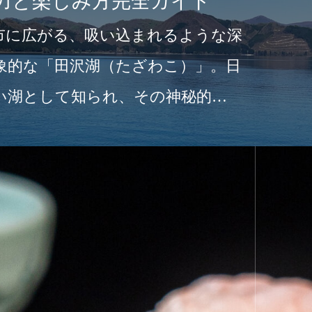
力と楽しみ方完全ガイド
市に広がる、吸い込まれるような深
象的な「田沢湖（たざわこ）」。日
い湖として知られ、その神秘的な
たつ…