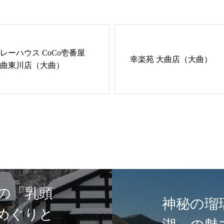
レーハウス CoCo壱番屋
幸楽苑 大曲店（大曲）
曲東川店（大曲）
の「乳頭
神秘の瑠
めぐりと