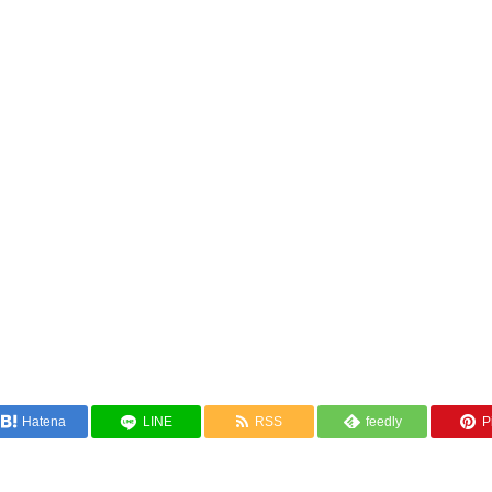
Hatena
LINE
RSS
feedly
Pi