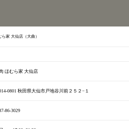
むら家 大仙店（大曲）
肉 ほむら家 大仙店
014-0801 秋田県大仙市戸地谷川前２５２−１
87-86-3029