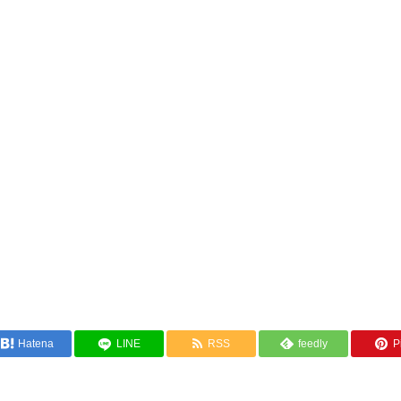
Hatena
LINE
RSS
feedly
Pi