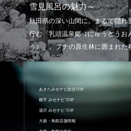
雪見風呂の魅力～
秋田県の深い山間に、まるで隠れ
佇む「乳頭温泉郷（にゅうとうお
う）」。ブナの原生林に囲まれた
点のこの地には、…
あきたみせナビ総合TOP
横手 みせナビ TOP
湯沢 みせナビ TOP
大曲・角館店舗情報