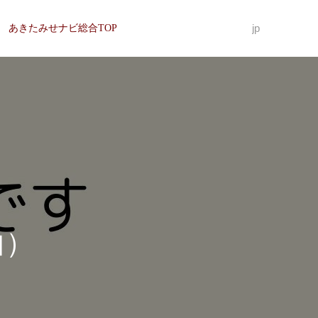
jp
あきたみせナビ総合TOP
曲）