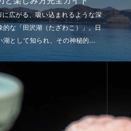
力と楽しみ方完全ガイド
市に広がる、吸い込まれるような深
象的な「田沢湖（たざわこ）」。日
い湖として知られ、その神秘的な
たつ…