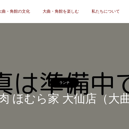
大曲・角館の文化
大曲・角館を楽しむ
私たちについて
ランチ
肉 ほむら家 大仙店（大