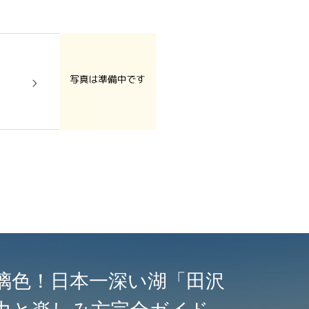
）
璃色！日本一深い湖「田沢