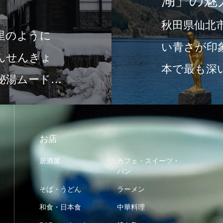
湖」の魅
秋田県仙北
里のように
い青さが印
んせんきょ
本で最も深
秘湯ムード満
美しさと「
お店
居酒屋
カフェ・スイーツ・
パン
そば・うどん
ラーメン
和食・日本食
中華料理