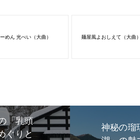
ーめん 光べい（大曲）
麺屋風よおしえて（大曲
の「乳頭
神秘の瑠
めぐりと