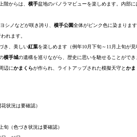
上階からは、
横手
盆地のパノラマビューを楽しめます。内部に
メイヨシノなどが咲き誇り、
横手公園
全体がピンク色に染まります
行われます。
づき、美しい
紅葉
を楽しめます（例年10月下旬～11月上旬が見
の
横手城
の遺構を巡りながら、歴史に思いを馳せることができ
周辺に
かまくら
が作られ、ライトアップされた模擬天守と
かま
開花状況は要確認）
月上旬（色づき状況は要確認）