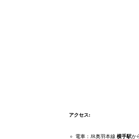
アクセス:
電車：JR奥羽本線
横手駅
か