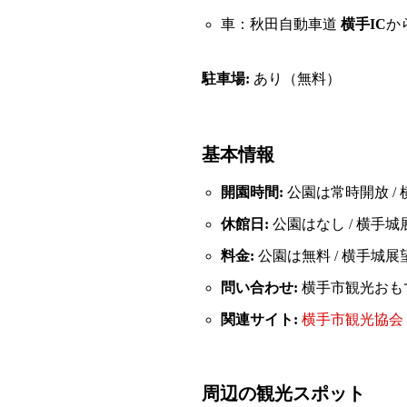
車：秋田自動車道
横手IC
か
駐車場:
あり（無料）
基本情報
開園時間:
公園は常時開放 / 横
休館日:
公園はなし / 横手
料金:
公園は無料 / 横手城
問い合わせ:
横手市観光おもてなし課
関連サイト:
横手市観光協会
周辺の観光スポット