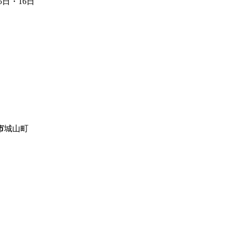
5日・16日
市
城山町