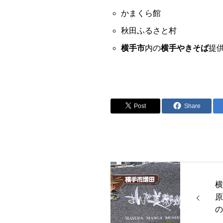
かまくら館
秋田ふるさと村
横手市
内の
横手やきそば
提
Post
Share
横
原
の