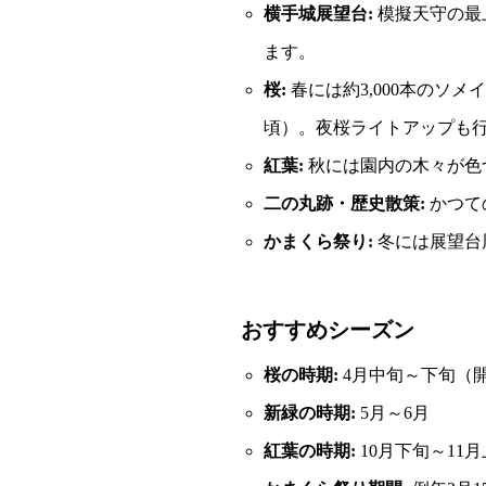
横手城展望台:
模擬天守の最
ます。
桜:
春には約3,000本のソ
頃）。夜桜ライトアップも
紅葉:
秋には園内の木々が色
二の丸跡・歴史散策:
かつて
かまくら祭り:
冬には展望台
おすすめシーズン
桜の時期:
4月中旬～下旬（
新緑の時期:
5月～6月
紅葉の時期:
10月下旬～11