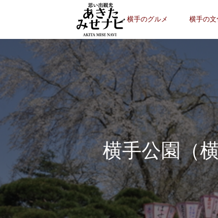
横手のグルメ
横手の文
横手公園（