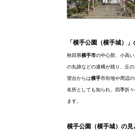
「横手公園（横手城）」
秋田県
横手市
の中心部、小高い
の丸跡などの遺構が残り、丘の
望台からは
横手
市街地や周辺の
名所としても知られ、四季折々
ます。
横手公園（横手城）の見