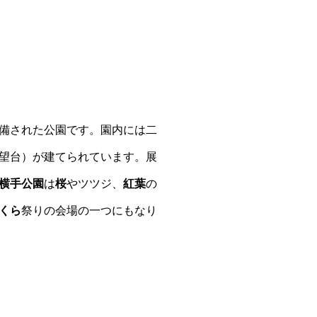
備された公園です。園内には二
望台）が建てられています。展
横手公園
は
桜
やツツジ、
紅葉
の
くら
祭りの会場の一つにもなり