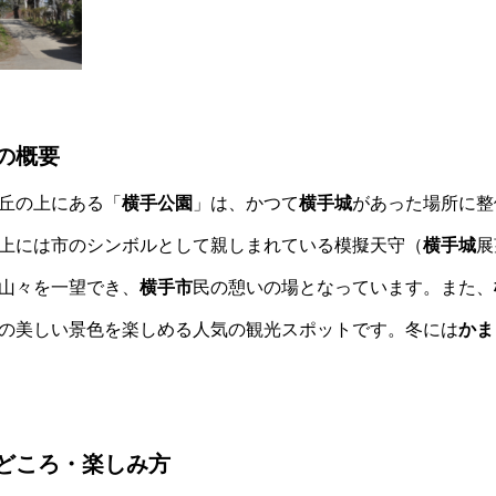
の概要
丘の上にある「
横手公園
」は、かつて
横手城
があった場所に整
上には市のシンボルとして親しまれている模擬天守（
横手城
展
山々を一望でき、
横手市
民の憩いの場となっています。また、
の美しい景色を楽しめる人気の観光スポットです。冬には
かま
どころ・楽しみ方