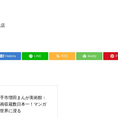
供店
Hatena
LINE
RSS
feedly
Pi
手市増田まんが美術館：
画収蔵数日本一！マンガ
世界に浸る