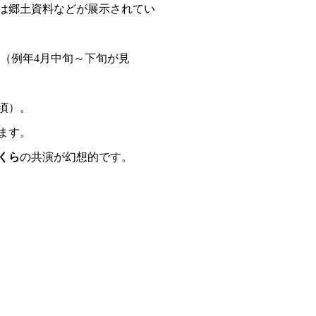
は郷土資料などが展示されてい
（例年4月中旬～下旬が見
頃）。
ます。
くら
の共演が幻想的です。