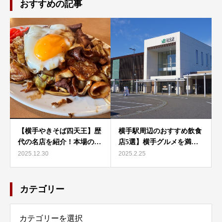
おすすめの記事
【横手やきそば四天王】歴
横手駅周辺のおすすめ飲食
代の名店を紹介！本場の…
店5選】横手グルメを満…
2025.12.30
2025.2.25
カテゴリー
リー